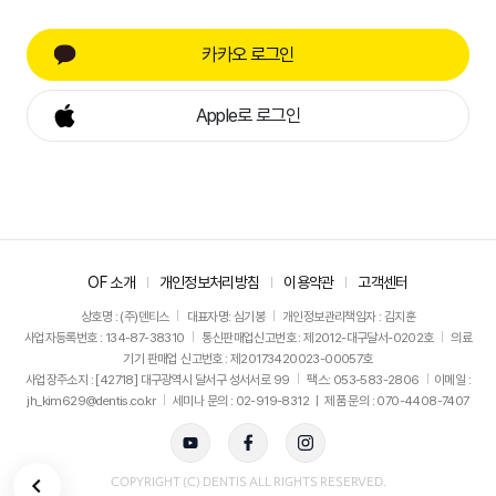
카카오 로그인
Apple로 로그인
OF 소개
개인정보처리방침
이용약관
고객센터
상호명 : (주)덴티스
대표자명: 심기봉
개인정보관리책임자 : 김지훈
사업자등록번호 : 134-87-38310
통신판매업신고번호 : 제2012-대구달서-0202호
의료
기기 판매업 신고번호 : 제20173420023-00057호
사업장주소지 : [42718] 대구광역시 달서구 성서서로 99
팩스: 053-583-2806
이메일 :
jh_kim629@dentis.co.kr
세미나 문의 : 02-919-8312 ㅣ 제품 문의 : 070-4408-7407
뒤로가기
COPYRIGHT (C) DENTIS ALL RIGHTS RESERVED.