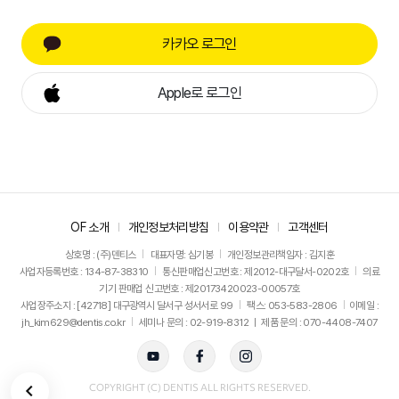
카카오 로그인
Apple로 로그인
OF 소개
개인정보처리방침
이용약관
고객센터
상호명 : (주)덴티스
대표자명: 심기봉
개인정보관리책임자 : 김지훈
사업자등록번호 : 134-87-38310
통신판매업신고번호 : 제2012-대구달서-0202호
의료
기기 판매업 신고번호 : 제20173420023-00057호
사업장주소지 : [42718] 대구광역시 달서구 성서서로 99
팩스: 053-583-2806
이메일 :
jh_kim629@dentis.co.kr
세미나 문의 : 02-919-8312 ㅣ 제품 문의 : 070-4408-7407
뒤로가기
COPYRIGHT (C) DENTIS ALL RIGHTS RESERVED.