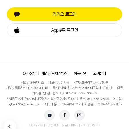
카카오 로그인
Apple로 로그인
OF 소개
개인정보처리방침
이용약관
고객센터
상호명 : (주)덴티스
대표자명: 심기봉
개인정보관리책임자 : 김지훈
사업자등록번호 : 134-87-38310
통신판매업신고번호 : 제2012-대구달서-0202호
의료
기기 판매업 신고번호 : 제20173420023-00057호
사업장주소지 : [42718] 대구광역시 달서구 성서서로 99
팩스: 053-583-2806
이메일 :
jh_kim629@dentis.co.kr
세미나 문의 : 02-919-8312 ㅣ 제품 문의 : 070-4408-7407
뒤로가기
COPYRIGHT (C) DENTIS ALL RIGHTS RESERVED.