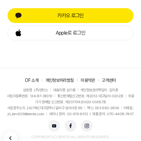
카카오 로그인
Apple로 로그인
OF 소개
개인정보처리방침
이용약관
고객센터
상호명 : (주)덴티스
대표자명: 심기봉
개인정보관리책임자 : 김지훈
사업자등록번호 : 134-87-38310
통신판매업신고번호 : 제2012-대구달서-0202호
의료
기기 판매업 신고번호 : 제20173420023-00057호
사업장주소지 : [42718] 대구광역시 달서구 성서서로 99
팩스: 053-583-2806
이메일 :
jh_kim629@dentis.co.kr
세미나 문의 : 02-919-8312 ㅣ 제품 문의 : 070-4408-7407
뒤로가기
COPYRIGHT (C) DENTIS ALL RIGHTS RESERVED.