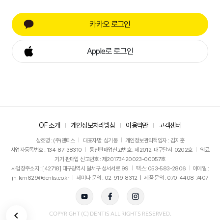
카카오 로그인
Apple로 로그인
OF 소개
개인정보처리방침
이용약관
고객센터
상호명 : (주)덴티스
대표자명: 심기봉
개인정보관리책임자 : 김지훈
사업자등록번호 : 134-87-38310
통신판매업신고번호 : 제2012-대구달서-0202호
의료
기기 판매업 신고번호 : 제20173420023-00057호
사업장주소지 : [42718] 대구광역시 달서구 성서서로 99
팩스: 053-583-2806
이메일 :
jh_kim629@dentis.co.kr
세미나 문의 : 02-919-8312 ㅣ 제품 문의 : 070-4408-7407
뒤로가기
COPYRIGHT (C) DENTIS ALL RIGHTS RESERVED.