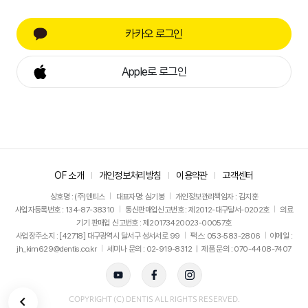
카카오 로그인
Apple로 로그인
OF 소개
개인정보처리방침
이용약관
고객센터
상호명 : (주)덴티스
대표자명: 심기봉
개인정보관리책임자 : 김지훈
사업자등록번호 : 134-87-38310
통신판매업신고번호 : 제2012-대구달서-0202호
의료
기기 판매업 신고번호 : 제20173420023-00057호
사업장주소지 : [42718] 대구광역시 달서구 성서서로 99
팩스: 053-583-2806
이메일 :
jh_kim629@dentis.co.kr
세미나 문의 : 02-919-8312 ㅣ 제품 문의 : 070-4408-7407
뒤로가기
COPYRIGHT (C) DENTIS ALL RIGHTS RESERVED.