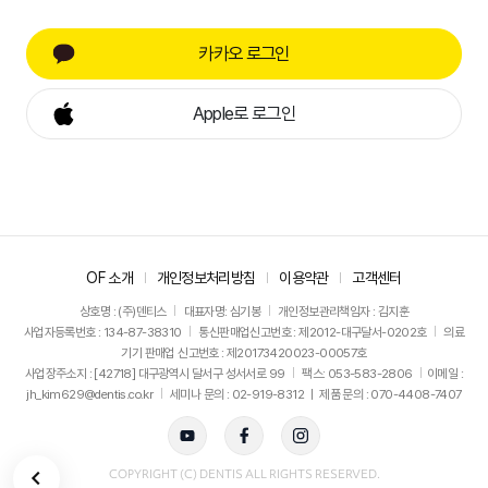
카카오 로그인
Apple로 로그인
OF 소개
개인정보처리방침
이용약관
고객센터
상호명 : (주)덴티스
대표자명: 심기봉
개인정보관리책임자 : 김지훈
사업자등록번호 : 134-87-38310
통신판매업신고번호 : 제2012-대구달서-0202호
의료
기기 판매업 신고번호 : 제20173420023-00057호
사업장주소지 : [42718] 대구광역시 달서구 성서서로 99
팩스: 053-583-2806
이메일 :
jh_kim629@dentis.co.kr
세미나 문의 : 02-919-8312 ㅣ 제품 문의 : 070-4408-7407
뒤로가기
COPYRIGHT (C) DENTIS ALL RIGHTS RESERVED.