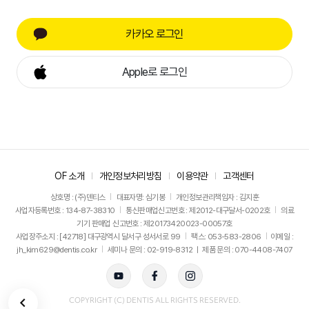
카카오 로그인
Apple로 로그인
OF 소개
개인정보처리방침
이용약관
고객센터
상호명 : (주)덴티스
대표자명: 심기봉
개인정보관리책임자 : 김지훈
사업자등록번호 : 134-87-38310
통신판매업신고번호 : 제2012-대구달서-0202호
의료
기기 판매업 신고번호 : 제20173420023-00057호
사업장주소지 : [42718] 대구광역시 달서구 성서서로 99
팩스: 053-583-2806
이메일 :
jh_kim629@dentis.co.kr
세미나 문의 : 02-919-8312 ㅣ 제품 문의 : 070-4408-7407
뒤로가기
COPYRIGHT (C) DENTIS ALL RIGHTS RESERVED.