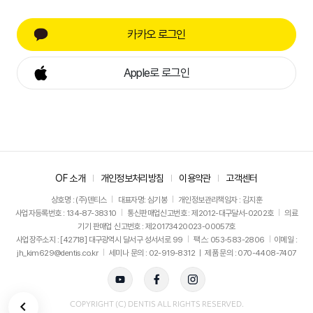
카카오 로그인
Apple로 로그인
OF 소개
개인정보처리방침
이용약관
고객센터
상호명 : (주)덴티스
대표자명: 심기봉
개인정보관리책임자 : 김지훈
사업자등록번호 : 134-87-38310
통신판매업신고번호 : 제2012-대구달서-0202호
의료
기기 판매업 신고번호 : 제20173420023-00057호
사업장주소지 : [42718] 대구광역시 달서구 성서서로 99
팩스: 053-583-2806
이메일 :
jh_kim629@dentis.co.kr
세미나 문의 : 02-919-8312 ㅣ 제품 문의 : 070-4408-7407
뒤로가기
COPYRIGHT (C) DENTIS ALL RIGHTS RESERVED.