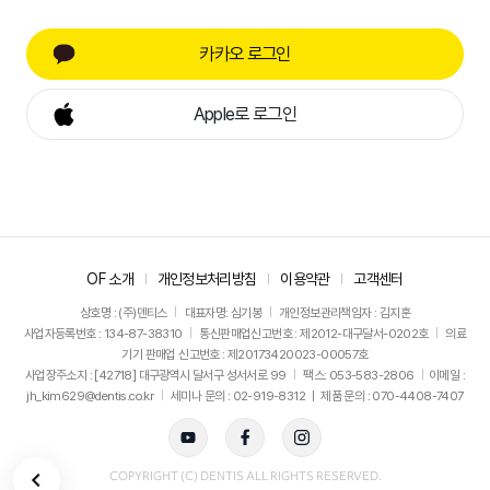
카카오 로그인
Apple로 로그인
OF 소개
개인정보처리방침
이용약관
고객센터
상호명 : (주)덴티스
대표자명: 심기봉
개인정보관리책임자 : 김지훈
사업자등록번호 : 134-87-38310
통신판매업신고번호 : 제2012-대구달서-0202호
의료
기기 판매업 신고번호 : 제20173420023-00057호
사업장주소지 : [42718] 대구광역시 달서구 성서서로 99
팩스: 053-583-2806
이메일 :
jh_kim629@dentis.co.kr
세미나 문의 : 02-919-8312 ㅣ 제품 문의 : 070-4408-7407
뒤로가기
COPYRIGHT (C) DENTIS ALL RIGHTS RESERVED.