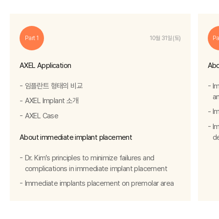
Part 1
Pa
10월 31일 (토)
AXEL Application
Abo
임플란트 형태의 비교
I
an
AXEL Implant 소개
I
AXEL Case
I
About immediate implant placement
d
Dr. Kim’s principles to minimize failures and
complications in immediate implant placement
Immediate implants placement on premolar area