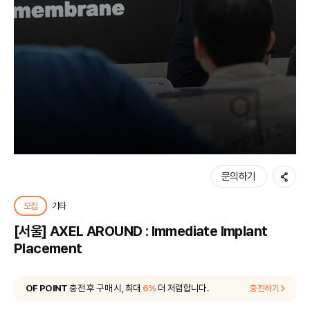
공유
문의하기
모집
기타
[서울] AXEL AROUND : Immediate Implant
Placement
OF POINT
충전 후 구매 시, 최대
6%
더 저렴합니다.
충전하기