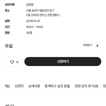
강연자명
김재윤
장소
서울 송파구 법원로11길 7
C동 205호 덴티스 문정 캠퍼스
날짜
2026.10.31
시간
16:00 ~ 19:00
정원
30명
무료
쿠폰받기
관심상품
신청하기
0
개요
강연자
상세내용
함께하고 싶은 분들
관련 강의 후기(
0
)
장