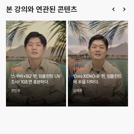
본 강의와 연관된 콘텐츠
오아시스
오아시스
'스쿠바+SQ' 편, 임플란트 UV
'Ovis XENO-B' 편, 임플란트
조사! 10초면 충분하다.
에 本을 더하다.
전인성
김재윤