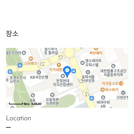
장소
50m
Location