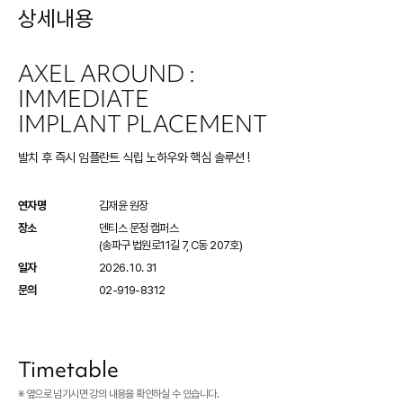
상세내용
AXEL AROUND :
IMMEDIATE
IMPLANT PLACEMENT
발치 후 즉시 임플란트 식립 노하우와 핵심 솔루션 !
연자명
김재윤 원장
장소
덴티스 문정 캠퍼스
(송파구 법원로11길 7, C동 207호)
일자
2026. 10. 31
문의
02-919-8312
Timetable
※ 옆으로 넘기시면 강의 내용을 확인하실 수 있습니다.