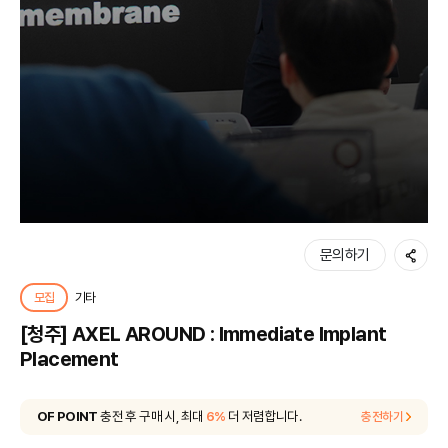
공유
문의하기
모집
기타
[청주] AXEL AROUND : Immediate Implant
Placement
OF POINT
충전 후 구매 시, 최대
6%
더 저렴합니다.
충전하기