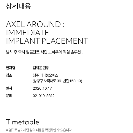
상세내용
AXEL AROUND :
IMMEDIATE
IMPLANT PLACEMENT
발치 후 즉시 임플란트 식립 노하우와 핵심 솔루션 !
연자명
김재윤 원장
장소
청주 더나눔오피스
(상당구 사직대로 361번길 158-10)
일자
2026. 10. 17
문의
02-919-8312
Timetable
※ 옆으로 넘기시면 강의 내용을 확인하실 수 있습니다.