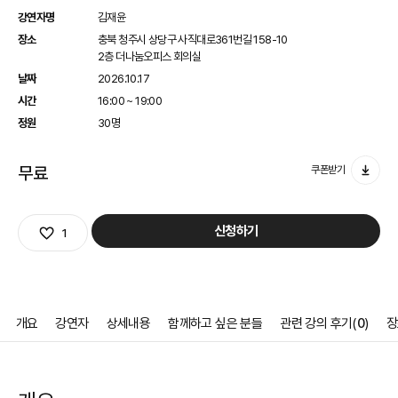
강연자명
김재윤
장소
충북 청주시 상당구 사직대로361번길 158-10
2층 더나눔오피스 회의실
날짜
2026.10.17
시간
16:00 ~ 19:00
정원
30명
무료
쿠폰받기
관심상품
신청하기
1
개요
강연자
상세내용
함께하고 싶은 분들
관련 강의 후기(
0
)
장