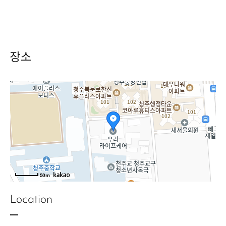
장소
50m
Location