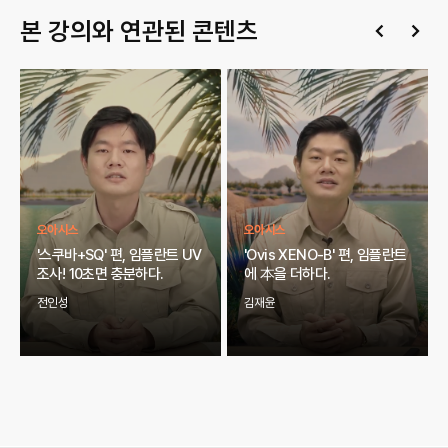
본 강의와 연관된 콘텐츠
오아시스
오아시스
'스쿠바+SQ' 편, 임플란트 UV
'Ovis XENO-B' 편, 임플란트
조사! 10초면 충분하다.
에 本을 더하다.
전인성
김재윤