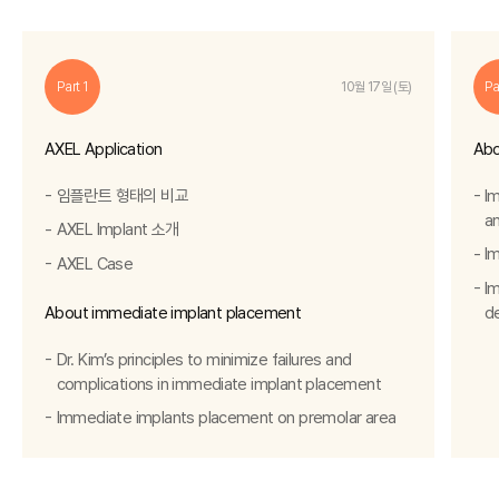
Part 1
Pa
10월 17일 (토)
AXEL Application
Abo
임플란트 형태의 비교
I
an
AXEL Implant 소개
I
AXEL Case
I
About immediate implant placement
d
Dr. Kim’s principles to minimize failures and
complications in immediate implant placement
Immediate implants placement on premolar area