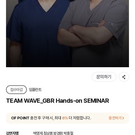
공유
문의하기
접수마감
임플란트
TEAM WAVE_GBR Hands-on SEMINAR
OF POINT
충전 후 구매 시, 최대
6%
더 저렴합니다.
충전하기
강연자명
백영재,정상봉,방경환,박흥철