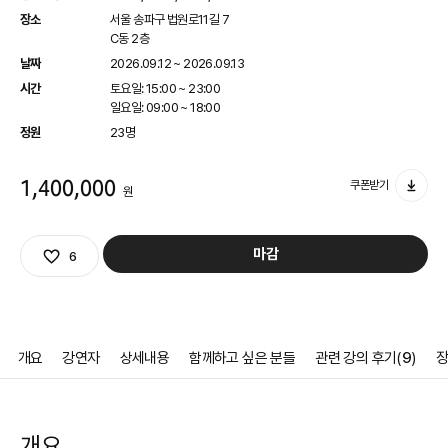
장소
서울 송파구 법원로11길 7
C동 2층
날짜
2026.09.12 ~ 2026.09.13
시간
토요일: 15:00 ~ 23:00
일요일: 09:00 ~ 18:00
정원
23명
1,400,000
쿠폰받기
원
관심상품
마감
6
개요
강연자
상세내용
함께하고 싶은 분들
관련 강의 후기(
9
)
장
개요