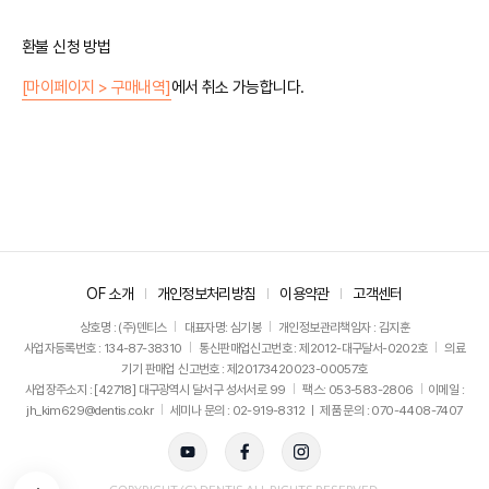
환불 신청 방법
[마이페이지 > 구매내역]
에서 취소 가능합니다.
OF 소개
개인정보처리방침
이용약관
고객센터
상호명 : (주)덴티스
대표자명: 심기봉
개인정보관리책임자 : 김지훈
사업자등록번호 : 134-87-38310
통신판매업신고번호 : 제2012-대구달서-0202호
의료
기기 판매업 신고번호 : 제20173420023-00057호
사업장주소지 : [42718] 대구광역시 달서구 성서서로 99
팩스: 053-583-2806
이메일 :
jh_kim629@dentis.co.kr
세미나 문의 : 02-919-8312 ㅣ 제품 문의 : 070-4408-7407
뒤로가기