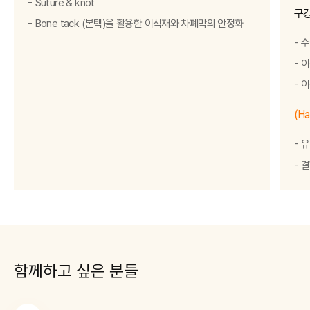
Suture & knot
구
Bone tack (본택)을 활용한 이식재와 차폐막의 안정화
수
이
이
(Ha
유
결
함께하고
싶은 분들