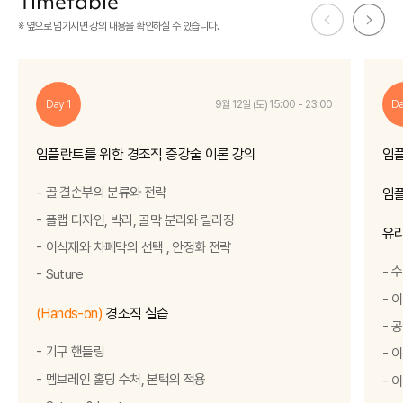
Timetable
※ 옆으로 넘기시면 강의 내용을 확인하실 수 있습니다.
Day 1
Da
9월 12일 (토) 15:00 - 23:00
임플란트를 위한 경조직 증강술 이론 강의
임플
골 결손부의 분류와 전략
임플
플랩 디자인, 박리, 골막 분리와 릴리징
유
이식재와 차폐막의 선택 , 안정화 전략
수
Suture
이
(Hands-on)
경조직 실습
공
기구 핸들링
이
멤브레인 홀딩 수처, 본택의 적용
이