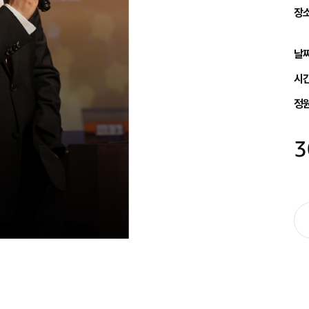
장
날
시
정
3