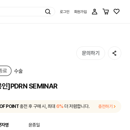
로그인
회원가입
공유
문의하기
종료
수술
용인]PDRN SEMINAR
OF POINT
충전 후 구매 시, 최대
6%
더 저렴합니다.
충전하기
연자명
윤종일