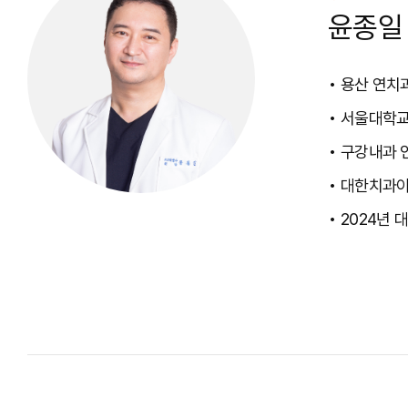
윤종일
용산 연치
서울대학교
구강내과 
대한치과이
2024년