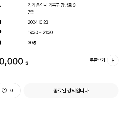
소
경기 용인시 기흥구 강남로 9
7층
짜
2024.10.23
간
19:30 ~ 21:30
원
30명
0,000
쿠폰받기
원
관심상품
종료된 강의입니다
0