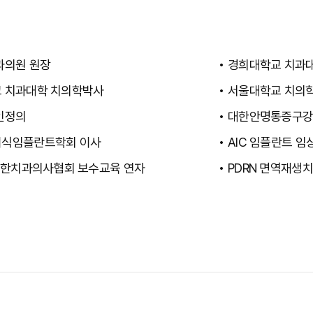
과의원 원장
경희대학교 치과
 치과대학 치의학박사
서울대학교 치의
인정의
대한안명통증구강
식임플란트학회 이사
AIC 임플란트 
 대한치과의사협회 보수교육 연자
PDRN 면역재생